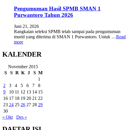
Pengumuman Hasil SPMB SMAN 1
Purwantoro Tahun 2026
Juni 21, 2026
Rangkaian seleksi SPMB telah sampai pada pengumuman
murid yang diterima di SMAN 1 Purwantoro. Untuk …
Read
more
KALENDER
November 2015
S
S
R
K
J
S
M
1
2
3
4
5
6
7
8
9
10
11
12
13
14
15
16
17
18
19
20
21
22
23
24
25
26
27
28
29
30
« Okt
Des »
DAFTAR ISI