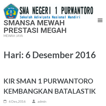
Lompat
ke
konten
SMANSA MEWAH
(Tekan
PRESTASI MEGAH
Enter)
MEWAH JAYA
Hari:
6 Desember 2016
KIR SMAN 1 PURWANTORO
KEMBANGKAN BATALASTIK
6 Des,2016
admin