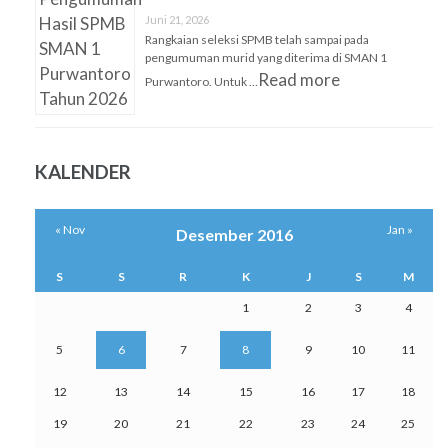
Juni 21, 2026
Rangkaian seleksi SPMB telah sampai pada
pengumuman murid yang diterima di SMAN 1
Read more
Purwantoro. Untuk …
KALENDER
« Nov
Jan »
Desember 2016
S
S
R
K
J
S
M
1
2
3
4
5
6
7
8
9
10
11
12
13
14
15
16
17
18
19
20
21
22
23
24
25