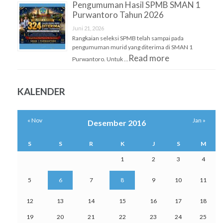
Pengumuman Hasil SPMB SMAN 1
Purwantoro Tahun 2026
Juni 21, 2026
Rangkaian seleksi SPMB telah sampai pada
pengumuman murid yang diterima di SMAN 1
Read more
Purwantoro. Untuk …
KALENDER
« Nov
Jan »
Desember 2016
S
S
R
K
J
S
M
1
2
3
4
5
6
7
8
9
10
11
12
13
14
15
16
17
18
19
20
21
22
23
24
25