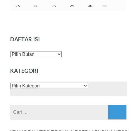
26
27
28
29
30
31
DAFTAR ISI
DAFTAR
ISI
KATEGORI
KATEGORI
Cari
untuk: