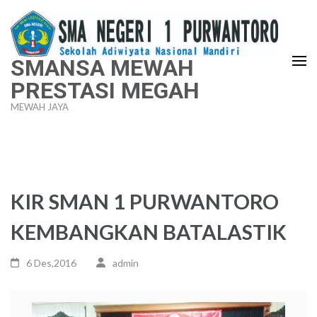
Lompat
ke
konten
SMANSA MEWAH
(Tekan
PRESTASI MEGAH
Enter)
MEWAH JAYA
KIR SMAN 1 PURWANTORO
KEMBANGKAN BATALASTIK
6 Des,2016
admin