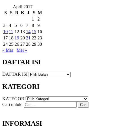
April 2017
S
S
R
K
J
S
M
1
2
3
4
5
6
7
8
9
10
11
12
13
14
15
16
17
18
19
20
21
22
23
24
25
26
27
28
29
30
« Mar
Mei »
DAFTAR ISI
DAFTAR ISI
KATEGORI
KATEGORI
Cari untuk:
INFORMASI