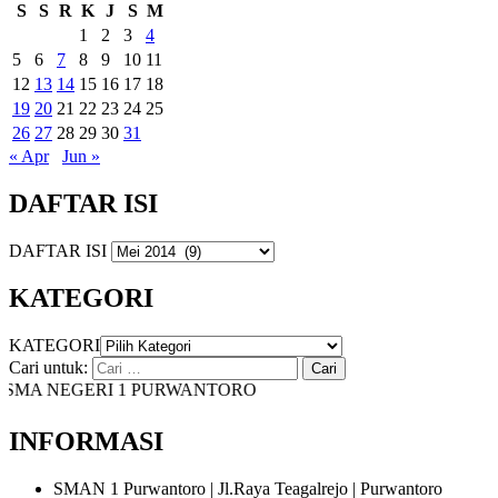
S
S
R
K
J
S
M
1
2
3
4
5
6
7
8
9
10
11
12
13
14
15
16
17
18
19
20
21
22
23
24
25
26
27
28
29
30
31
« Apr
Jun »
DAFTAR ISI
DAFTAR ISI
KATEGORI
KATEGORI
Cari untuk:
MA NEGERI 1 PURWANTORO
INFORMASI
SMAN 1 Purwantoro | Jl.Raya Teagalrejo | Purwantoro