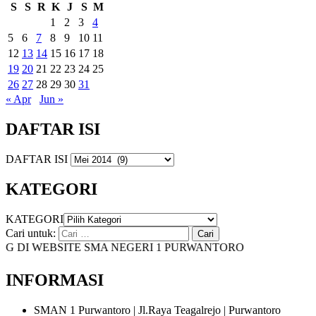
S
S
R
K
J
S
M
1
2
3
4
5
6
7
8
9
10
11
12
13
14
15
16
17
18
19
20
21
22
23
24
25
26
27
28
29
30
31
« Apr
Jun »
DAFTAR ISI
DAFTAR ISI
KATEGORI
KATEGORI
Cari untuk:
DI WEBSITE SMA NEGERI 1 PURWANTORO
INFORMASI
SMAN 1 Purwantoro | Jl.Raya Teagalrejo | Purwantoro