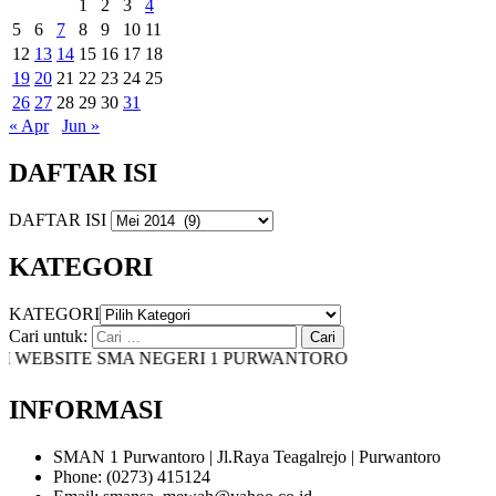
1
2
3
4
5
6
7
8
9
10
11
12
13
14
15
16
17
18
19
20
21
22
23
24
25
26
27
28
29
30
31
« Apr
Jun »
DAFTAR ISI
DAFTAR ISI
KATEGORI
KATEGORI
Cari untuk:
WEBSITE SMA NEGERI 1 PURWANTORO
INFORMASI
SMAN 1 Purwantoro | Jl.Raya Teagalrejo | Purwantoro
Phone: (0273) 415124