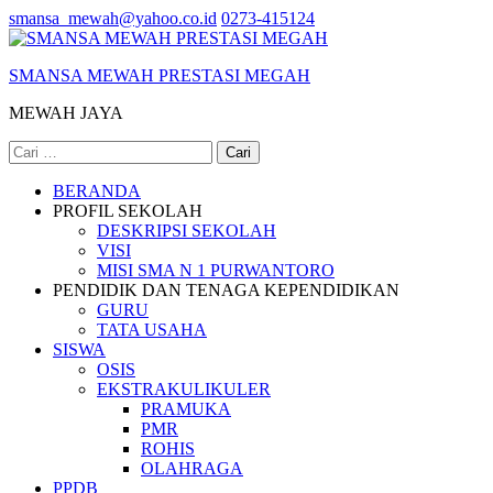
Lompat
smansa_mewah@yahoo.co.id
0273-415124
ke
konten
SMANSA MEWAH PRESTASI MEGAH
(Tekan
Enter)
MEWAH JAYA
Cari
untuk:
BERANDA
PROFIL SEKOLAH
DESKRIPSI SEKOLAH
VISI
MISI SMA N 1 PURWANTORO
PENDIDIK DAN TENAGA KEPENDIDIKAN
GURU
TATA USAHA
SISWA
OSIS
EKSTRAKULIKULER
PRAMUKA
PMR
ROHIS
OLAHRAGA
PPDB