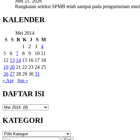
Juni 21, 2026
Rangkaian seleksi SPMB telah sampai pada pengumuman mur
KALENDER
Mei 2014
S
S
R
K
J
S
M
1
2
3
4
5
6
7
8
9
10
11
12
13
14
15
16
17
18
19
20
21
22
23
24
25
26
27
28
29
30
31
« Apr
Jun »
DAFTAR ISI
DAFTAR
ISI
KATEGORI
KATEGORI
Cari