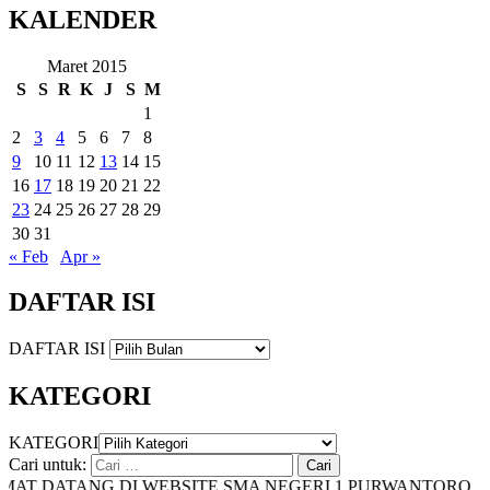
KALENDER
Maret 2015
S
S
R
K
J
S
M
1
2
3
4
5
6
7
8
9
10
11
12
13
14
15
16
17
18
19
20
21
22
23
24
25
26
27
28
29
30
31
« Feb
Apr »
DAFTAR ISI
DAFTAR ISI
KATEGORI
KATEGORI
Cari untuk:
T DATANG DI WEBSITE SMA NEGERI 1 PURWANTORO