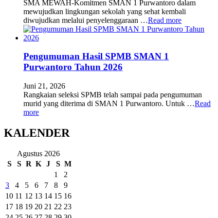
SMA MEWAH-Komitmen SMAN 1 Purwantoro dalam
mewujudkan lingkungan sekolah yang sehat kembali
diwujudkan melalui penyelenggaraan …
Read more
Pengumuman Hasil SPMB SMAN 1
Purwantoro Tahun 2026
Juni 21, 2026
Rangkaian seleksi SPMB telah sampai pada pengumuman
murid yang diterima di SMAN 1 Purwantoro. Untuk …
Read
more
KALENDER
Agustus 2026
S
S
R
K
J
S
M
1
2
3
4
5
6
7
8
9
10
11
12
13
14
15
16
17
18
19
20
21
22
23
24
25
26
27
28
29
30