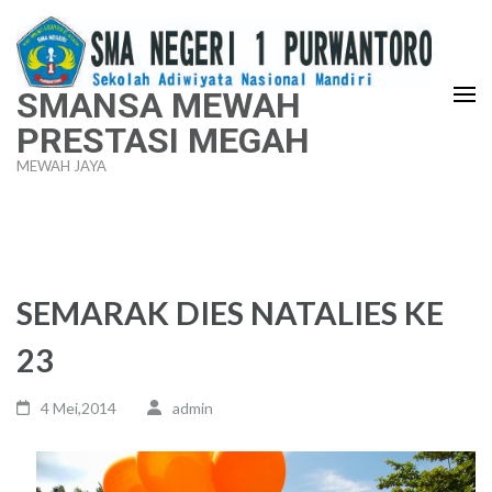
Lompat
ke
konten
SMANSA MEWAH
(Tekan
PRESTASI MEGAH
Enter)
MEWAH JAYA
SEMARAK DIES NATALIES KE
23
4 Mei,2014
admin