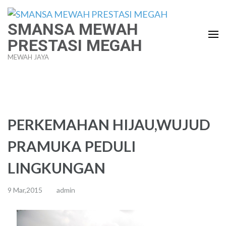
Lompat
ke
SMANSA MEWAH
konten
PRESTASI MEGAH
(Tekan
MEWAH JAYA
Enter)
PERKEMAHAN HIJAU,WUJUD
PRAMUKA PEDULI
LINGKUNGAN
9 Mar,2015
admin