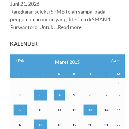
Juni 21, 2026
Rangkaian seleksi SPMB telah sampai pada
pengumuman murid yang diterima di SMAN 1
Purwantoro. Untuk …
Read more
KALENDER
« Feb
Apr »
Maret 2015
S
S
R
K
J
S
M
1
2
3
4
5
6
7
8
9
10
11
12
13
14
15
16
17
18
19
20
21
22